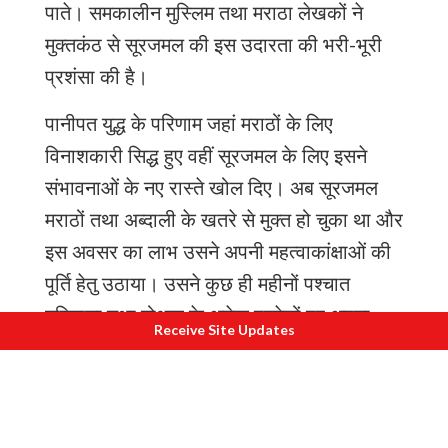
पाते। समकालीन मुस्लिम तथा मराठा लेखकों ने
मुक्तकंठ से सूरजमल की इस उदारता की भरी-भूरी
प्रशंसा की है।
पानीपत युद्ध के परिणाम जहां मराठों के लिए
विनाशकारी सिद्ध हुए वहीं सूरजमल के लिए इसने
संभावनाओं के नए रास्ते खोल दिए। अब सूरजमल
मराठों तथा अब्दाली के खतरे से मुक्त हो चुका था और
इस अवसर का लाभ उसने अपनी महत्वाकांक्षाओं की
पूर्ति हेतु उठाया। उसने कुछ ही महीनों पश्चात
हरियाणा तथा दोआब के अनेक प्रदेशों पर अपना
Receive Site Updates
अधिकार स्थापित कर जाट राज्य का काफी अधिक
विस्तार कर लिया। अब उसका अगला लक्ष्य शाही
राजधानी दिल्ली पर अपना नियंत्रण स्थापित करना
था। उसके इस प्रयास में सबसे बड़ी बाधा रुहेला