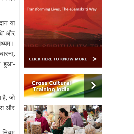
रदान या
‘धि’ और
माध्यम।
िचारना,
थ हुआ-
Cross Cultural
Training India
 है
,
जो
हरा और
, नियम