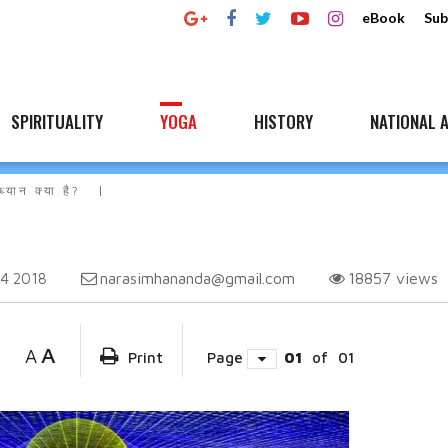
eBook
Sub
SPIRITUALITY
YOGA
HISTORY
NATIONAL A
ध्यान क्या है?
narasimhananda@gmail.com
18857
views
4 2018
A
A
Print
Page
01
of
01