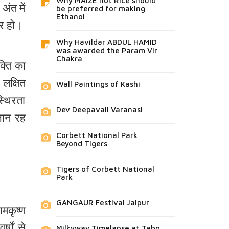
Why MAIZE not Rice should
ंत में
be preferred for making
Ethanol
ार हो।
Why Havildar ABDUL HAMID
was awarded the Param Vir
Chakra
क्ति का
ि लक्षित
Wall Paintings of Kashi
्थिरता
Dev Deepavali Varanasi
ञान रह
Corbett National Park
Beyond Tigers
Tigers of Corbett National
Park
GANGAUR Festival Jaipur
मकृष्ण
Milkyway Timelapse at Tabo,