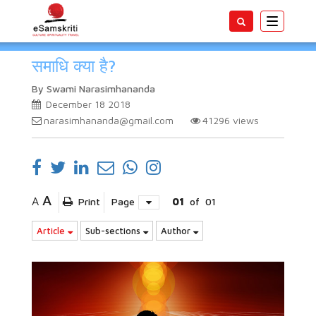
Toggle
navigatio
समाधि क्या है?
By Swami Narasimhananda
December 18 2018
narasimhananda@gmail.com
41296
views
A
A
Print
Page
01
of
01
Article
Sub-sections
Author