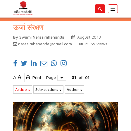
Toggle
navigatio
ऊर्जा संरक्षण
By Swami Narasimhananda
August 2018
narasimhananda@gmail.com
15359
views
A
A
Print
Page
01
of
01
Article
Sub-sections
Author