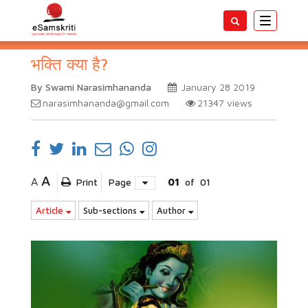
Toggle
navigatio
भक्ति क्या है?
By Swami Narasimhananda
January 28 2019
narasimhananda@gmail.com
21347
views
A
A
Print
Page
01
of
01
Article
Sub-sections
Author