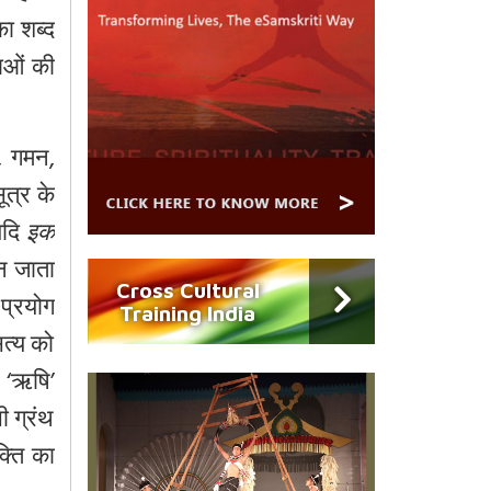
ा शब्द
षाओं की
न, गमन,
ूत्र के
यदि
इक
न जाता
Cross Cultural
 प्रयोग
Training India
सत्य को
। ‘ऋषि’
ी ग्रंथ
क्ति का