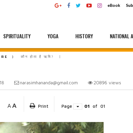
eBook
Sub
SPIRITUALITY
YOGA
HISTORY
NATIONAL A
URE
कौन होता है ऋषि?
narasimhananda@gmail.com
20896
views
18
A
A
Print
Page
01
of
01