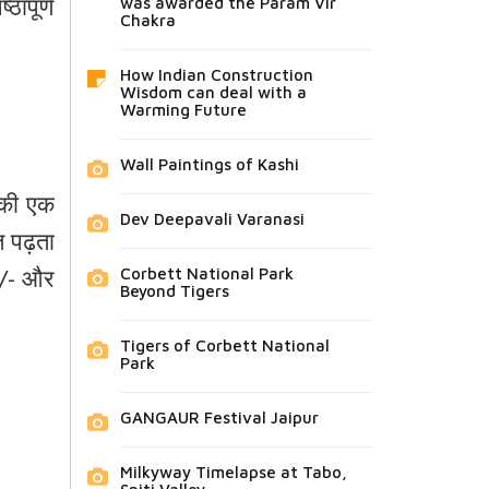
ठापूर्ण
was awarded the Param Vir
Chakra
How Indian Construction
Wisdom can deal with a
Warming Future
Wall Paintings of Kashi
न की एक
Dev Deepavali Varanasi
रत पढ़ता
5/- और
Corbett National Park
Beyond Tigers
Tigers of Corbett National
Park
GANGAUR Festival Jaipur
Milkyway Timelapse at Tabo,